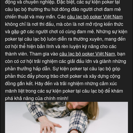
động và chuyên nghiệp. Đặc biệt, các sự kiện poker tại
câu lạc bộ thường thu hút đông đảo người chơi đam mê
chiến thuật và may mắn. Các
câu lạc bộ poker Việt Nam
không chỉ là nơi thi đấu, mà còn là nơi mở rộng kiến thức
và gặp gỡ các người chơi có cùng đam mê. Những sự kiện
poker tại câu lạc bộ luôn diễn ra thường xuyên, mang đến
cơ hội thể hiện bản lĩnh và rèn luyện kỹ năng cho các
thành viên. Tham gia vào
câu lạc bộ poker Việt Nam
, bạn
còn có cơ hội trải nghiệm các giải đấu lớn và giành những
phần thưởng hấp dẫn. Sự kiện poker tại câu lạc bộ góp
phần thúc đẩy phong trào chơi poker và xây dựng cộng
đồng gắn kết. Hãy đến và trải nghiệm những cảm xúc
mãnh liệt trong các sự kiện poker tại câu lạc bộ để khám
phá khả năng của chính mình!