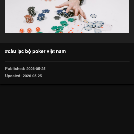
#câu lạc bộ poker việt nam
Published: 2026-05-25
Updated: 2026-05-25