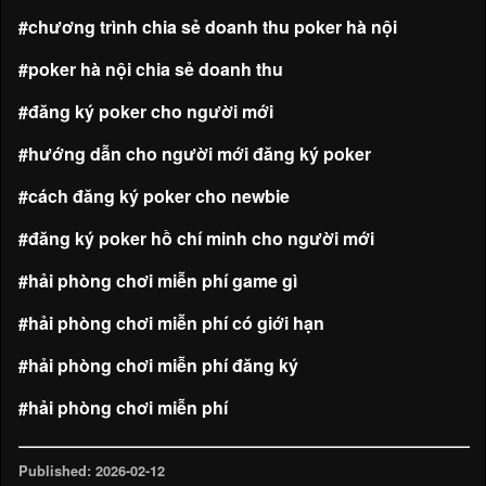
#chương trình chia sẻ doanh thu poker hà nội
#poker hà nội chia sẻ doanh thu
#đăng ký poker cho người mới
#hướng dẫn cho người mới đăng ký poker
#cách đăng ký poker cho newbie
#đăng ký poker hồ chí minh cho người mới
#hải phòng chơi miễn phí game gì
#hải phòng chơi miễn phí có giới hạn
#hải phòng chơi miễn phí đăng ký
#hải phòng chơi miễn phí
Published: 2026-02-12