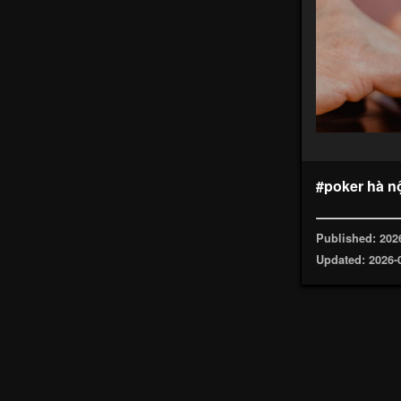
#poker hà nộ
Published: 202
Updated: 2026-