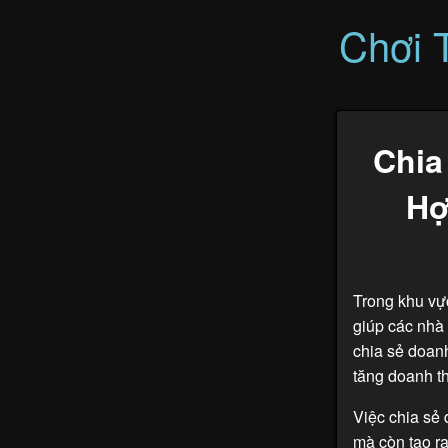
Chơi T
Chia
Hợ
Trong khu vực
giúp các nhà 
chia sẻ doanh
tăng doanh th
Việc chia sẻ 
mà còn tạo ra