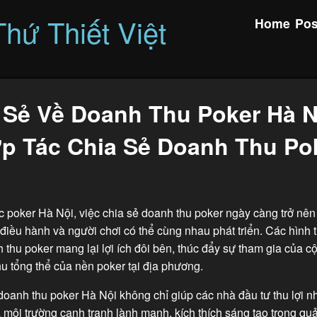
hứ Thiết Việt
Home
Pos
 Sẻ Về Doanh Thu Poker Hà N
p Tác Chia Sẻ Doanh Thu Po
 poker Hà Nội, việc chia sẻ doanh thu poker ngày càng trở nên
điều hành và người chơi có thể cùng nhau phát triển. Các hình 
 thu poker mang lại lợi ích đôi bên, thúc đẩy sự tham gia của 
u tổng thể của nền poker tại địa phương.
doanh thu poker Hà Nội không chỉ giúp các nhà đầu tư thu lợi 
 môi trường cạnh tranh lành mạnh, kích thích sáng tạo trong quả