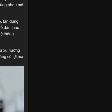
 cùng nhau mở
o, tận dụng
 để đảm bảo
hệ thống
 là xu hướng
ùng có lợi mà