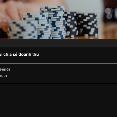
i chia sẻ doanh thu
6-06-01
06-01