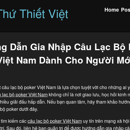
hứ Thiết Việt
Home
Pos
g Dẫn Gia Nhập Câu Lạc Bộ 
Việt Nam Dành Cho Người Mớ
câu lạc bộ poker Việt Nam là lựa chọn tuyệt vời cho những ai y
 lạc bộ poker Việt Nam
không chỉ là nơi giao lưu, học hỏi kinh
nhiều giải đấu hấp dẫn. Nếu bạn quan tâm, hãy tham khảo hướn
bộ poker dưới đây.
 tìm kiếm các
câu lạc bộ poker Việt Nam
uy tín trên mạng xã hộ
 trí. Sau đó, liên hệ ban quản trị để được hướng dẫn gia nhập câ