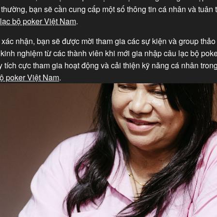
thường, bạn sẽ cần cung cấp một số thông tin cá nhân và tuân 
lạc bộ poker Việt Nam
.
 xác nhận, bạn sẽ được mời tham gia các sự kiện và group thảo
kinh nghiệm từ các thành viên khi mới gia nhập câu lạc bộ poke
y tích cực tham gia hoạt động và cải thiện kỹ năng cá nhân tron
bộ poker Việt Nam
.