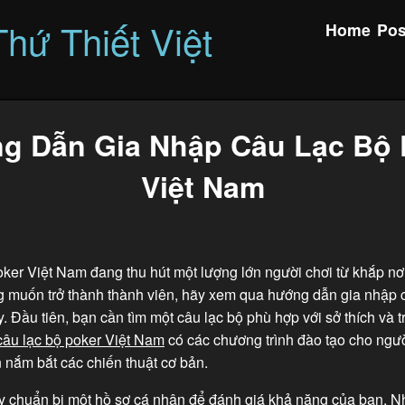
hứ Thiết Việt
Home
Pos
g Dẫn Gia Nhập Câu Lạc Bộ 
Việt Nam
ker Việt Nam đang thu hút một lượng lớn người chơi từ khắp nơ
 muốn trở thành thành viên, hãy xem qua hướng dẫn gia nhập 
. Đầu tiên, bạn cần tìm một câu lạc bộ phù hợp với sở thích và t
câu lạc bộ poker Việt Nam
có các chương trình đào tạo cho ngườ
 nắm bắt các chiến thuật cơ bản.
ãy chuẩn bị một hồ sơ cá nhân để đánh giá khả năng của bạn. N