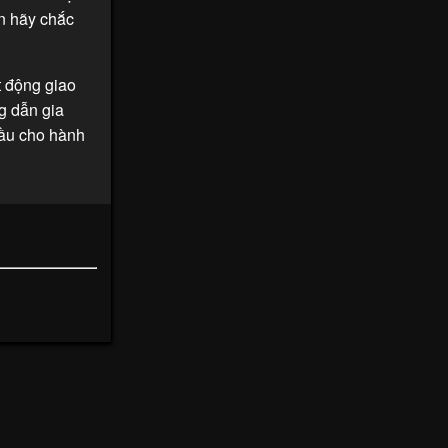
ên hãy chắc
t động giao
g dẫn gia
đầu cho hành