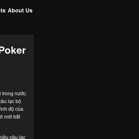
ts
About Us
Poker
i trong nước.
câu lạc bộ
rình độ của
i mới bắt
hiều câu lạc