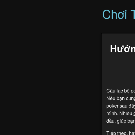
Chơi T
Hướn
Câu lạc bộ po
Nếu bạn cũng
poker sau đây
mình. Nhiều
đầu, giúp bạn
Tiếp theo, h