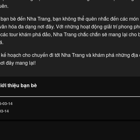
uên.
ệu bạn bè đến Nha Trang, bạn không thể quên nhắc đến các món 
ăn hóa đa dạng nơi đây. Với những hoạt động giải trí phong phú
 các tour khám phá đảo, Nha Trang chắc chắn sẽ mang lại cho
á.
 kế hoạch cho chuyến đi tới Nha Trang và khám phá những địa 
ơi đây mang lại!
iới thiệu bạn bè
6-03-14
03-14