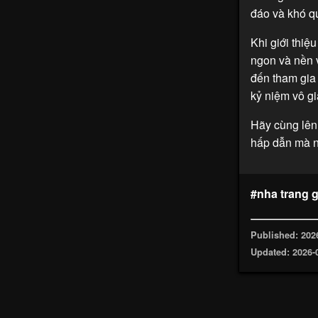
đáo và khó q
Khi giới thi
ngon và nền v
đến tham gia
kỷ niệm vô gi
Hãy cùng lên
hấp dẫn mà n
#nha trang g
Published: 202
Updated: 2026-