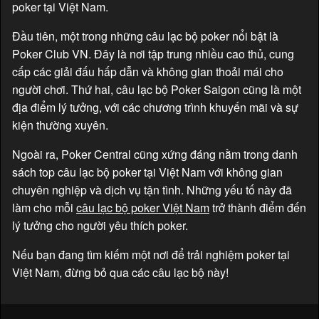
poker tại Việt Nam.
Đầu tiên, một trong những câu lạc bộ poker nổi bật là
Poker Club VN. Đây là nơi tập trung nhiều cao thủ, cung
cấp các giải đấu hấp dẫn và không gian thoải mái cho
người chơi. Thứ hai, câu lạc bộ Poker Saigon cũng là một
địa điểm lý tưởng, với các chương trình khuyến mãi và sự
kiện thường xuyên.
Ngoài ra, Poker Central cũng xứng đáng nằm trong danh
sách top câu lạc bộ poker tại Việt Nam với không gian
chuyên nghiệp và dịch vụ tận tình. Những yếu tố này đã
làm cho mỗi
câu lạc bộ poker Việt Nam
trở thành điểm đến
lý tưởng cho người yêu thích poker.
Nếu bạn đang tìm kiếm một nơi để trải nghiệm poker tại
Việt Nam, đừng bỏ qua các câu lạc bộ này!