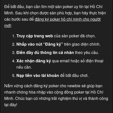
Để bắt đầu, bạn cần tìm một sàn poker uy tín tại Hồ Chí
Minh. Sau khi chọn được sàn phù hợp, bạn hãy thực hiện
các bước sau để
đăng ký poker hồ chí minh cho người
mới
:
Truy cập trang web
của sàn poker đã chọn.
Nhấp vào nút “Đăng ký”
trên giao diện chính.
Điền đầy đủ thông tin cá nhân
theo yêu cầu.
Xác nhận đăng ký
qua email hoặc số điện thoại
nếu cần.
Nạp tiền vào tài khoản
để bắt đầu chơi.
Nắm vững cách đăng ký poker cho newbie sẽ giúp bạn
nhanh chóng hòa nhập vào cộng đồng poker tại Hồ Chí
Minh. Chúc bạn có những trải nghiệm thú vị và thành công
tại đây!