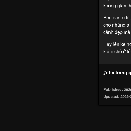
không gian th
Bên cạnh đó,
cho những ai
cảnh đẹp mà 
Hãy lên kế h
kiếm chỗ ở tố
#nha trang g
Published: 202
Updated: 2026-