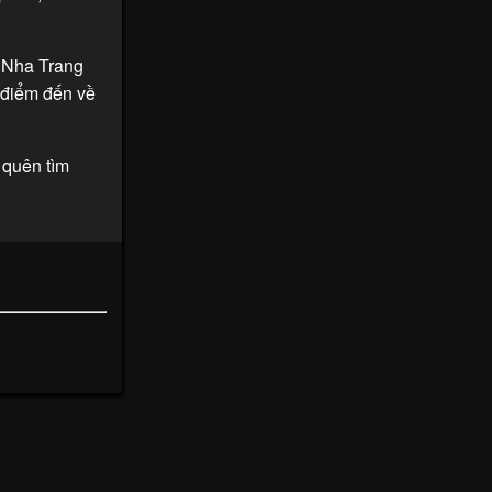
i Nha Trang
 điểm đến về
 quên tìm