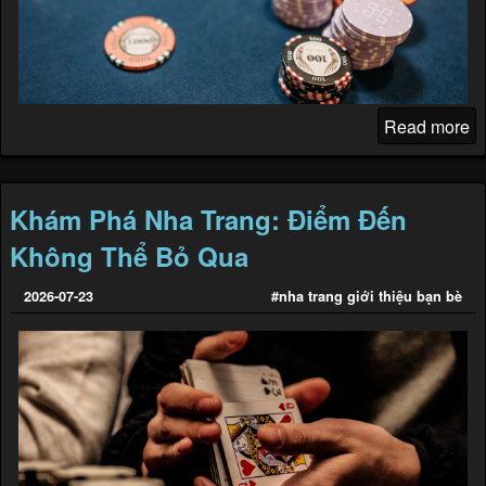
Read more
Khám Phá Nha Trang: Điểm Đến
Không Thể Bỏ Qua
2026-07-23
#nha trang giới thiệu bạn bè