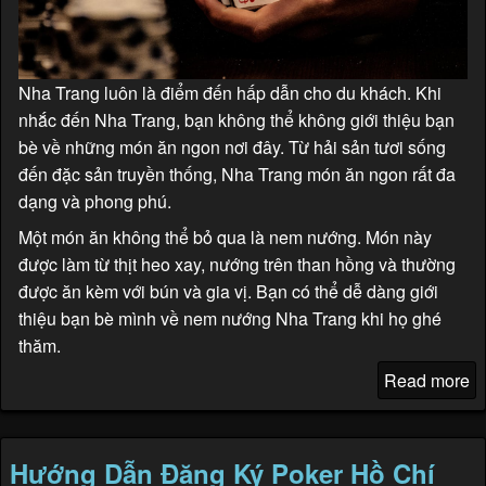
Nha Trang luôn là điểm đến hấp dẫn cho du khách. Khi
nhắc đến Nha Trang, bạn không thể không giới thiệu bạn
bè về những món ăn ngon nơi đây. Từ hải sản tươi sống
đến đặc sản truyền thống, Nha Trang món ăn ngon rất đa
dạng và phong phú.
Một món ăn không thể bỏ qua là nem nướng. Món này
được làm từ thịt heo xay, nướng trên than hồng và thường
được ăn kèm với bún và gia vị. Bạn có thể dễ dàng giới
thiệu bạn bè mình về nem nướng Nha Trang khi họ ghé
thăm.
Read more
Hướng Dẫn Đăng Ký Poker Hồ Chí