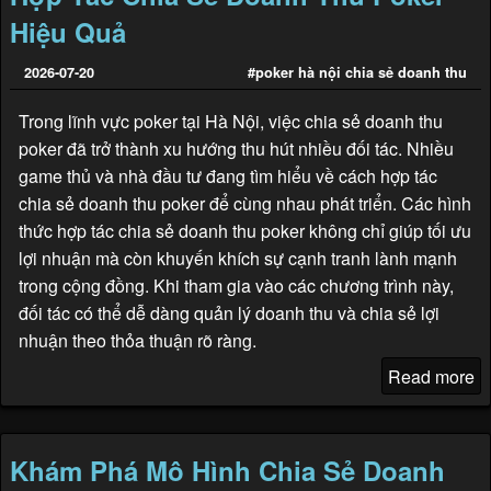
Hiệu Quả
2026-07-20
#poker hà nội chia sẻ doanh thu
Trong lĩnh vực poker tại Hà Nội, việc chia sẻ doanh thu
poker đã trở thành xu hướng thu hút nhiều đối tác. Nhiều
game thủ và nhà đầu tư đang tìm hiểu về cách hợp tác
chia sẻ doanh thu poker để cùng nhau phát triển. Các hình
thức hợp tác chia sẻ doanh thu poker không chỉ giúp tối ưu
lợi nhuận mà còn khuyến khích sự cạnh tranh lành mạnh
trong cộng đồng. Khi tham gia vào các chương trình này,
đối tác có thể dễ dàng quản lý doanh thu và chia sẻ lợi
nhuận theo thỏa thuận rõ ràng.
Read more
Khám Phá Mô Hình Chia Sẻ Doanh