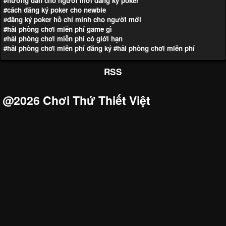
#hướng dẫn cho người mới đăng ký poker
#cách đăng ký poker cho newbie
#đăng ký poker hồ chí minh cho người mới
#hải phòng chơi miễn phí game gì
#hải phòng chơi miễn phí có giới hạn
#hải phòng chơi miễn phí đăng ký
#hải phòng chơi miễn phí
RSS
@2026 Chơi Thứ Thiết Việt