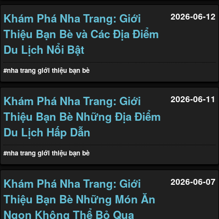
Khám Phá Nha Trang: Giới
2026-06-12
Thiệu Bạn Bè và Các Địa Điểm
Du Lịch Nổi Bật
#nha trang giới thiệu bạn bè
Khám Phá Nha Trang: Giới
2026-06-11
Thiệu Bạn Bè Những Địa Điểm
Du Lịch Hấp Dẫn
#nha trang giới thiệu bạn bè
Khám Phá Nha Trang: Giới
2026-06-07
Thiệu Bạn Bè Những Món Ăn
Ngon Không Thể Bỏ Qua