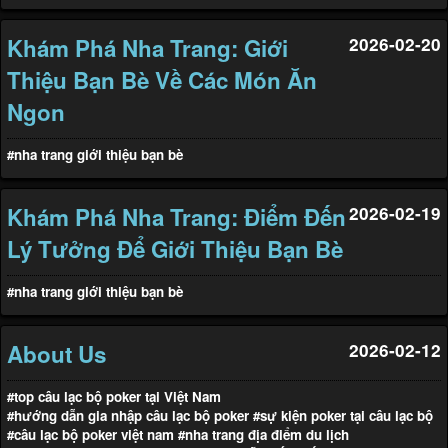
Khám Phá Nha Trang: Giới
2026-02-20
Thiệu Bạn Bè Về Các Món Ăn
Ngon
#nha trang giới thiệu bạn bè
Khám Phá Nha Trang: Điểm Đến
2026-02-19
Lý Tưởng Để Giới Thiệu Bạn Bè
#nha trang giới thiệu bạn bè
About Us
2026-02-12
#top câu lạc bộ poker tại Việt Nam
#hướng dẫn gia nhập câu lạc bộ poker
#sự kiện poker tại câu lạc bộ
#câu lạc bộ poker việt nam
#nha trang địa điểm du lịch