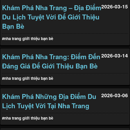
Khám Phá Nha Trang – Địa Điểm
2026-03-15
Du Lịch Tuyệt Vời Để Giới Thiệu
Bạn Bè
#nha trang giới thiệu bạn bè
Khám Phá Nha Trang: Điểm Đến
2026-03-14
Đáng Giá Để Giới Thiệu Bạn Bè
#nha trang giới thiệu bạn bè
Khám Phá Những Địa Điểm Du
2026-03-06
Lịch Tuyệt Vời Tại Nha Trang
#nha trang giới thiệu bạn bè