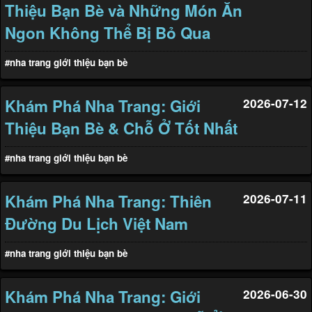
Thiệu Bạn Bè và Những Món Ăn
Ngon Không Thể Bị Bỏ Qua
#nha trang giới thiệu bạn bè
Khám Phá Nha Trang: Giới
2026-07-12
Thiệu Bạn Bè & Chỗ Ở Tốt Nhất
#nha trang giới thiệu bạn bè
Khám Phá Nha Trang: Thiên
2026-07-11
Đường Du Lịch Việt Nam
#nha trang giới thiệu bạn bè
Khám Phá Nha Trang: Giới
2026-06-30