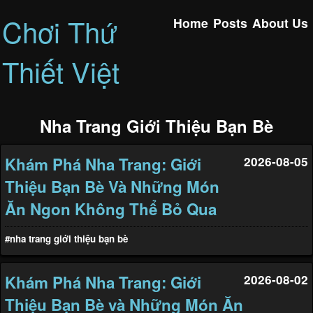
Chơi Thứ
Home
Posts
About Us
Thiết Việt
Nha Trang Giới Thiệu Bạn Bè
Khám Phá Nha Trang: Giới
2026-08-05
Thiệu Bạn Bè Và Những Món
Ăn Ngon Không Thể Bỏ Qua
#nha trang giới thiệu bạn bè
Khám Phá Nha Trang: Giới
2026-08-02
Thiệu Bạn Bè và Những Món Ăn