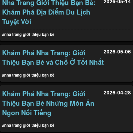
Nha Trang Giới Thiệu Bạn Bè:
2026-05-14
Khám Phá Địa Điểm Du Lịch
Tuyệt Vời
#nha trang giới thiệu bạn bè
Khám Phá Nha Trang: Giới
2026-05-06
Thiệu Bạn Bè và Chỗ Ở Tốt Nhất
#nha trang giới thiệu bạn bè
Khám Phá Nha Trang: Giới
2026-04-28
Thiệu Bạn Bè Những Món Ăn
Ngon Nổi Tiếng
#nha trang giới thiệu bạn bè