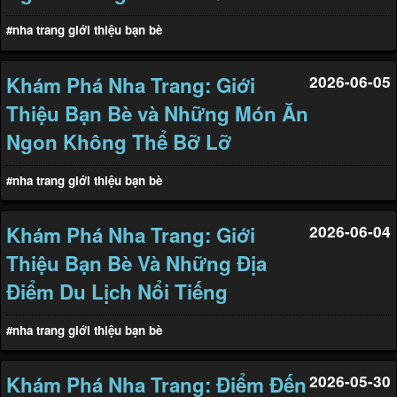
#nha trang giới thiệu bạn bè
Khám Phá Nha Trang: Giới
2026-06-05
Thiệu Bạn Bè và Những Món Ăn
Ngon Không Thể Bỡ Lỡ
#nha trang giới thiệu bạn bè
Khám Phá Nha Trang: Giới
2026-06-04
Thiệu Bạn Bè Và Những Địa
Điểm Du Lịch Nổi Tiếng
#nha trang giới thiệu bạn bè
Khám Phá Nha Trang: Điểm Đến
2026-05-30