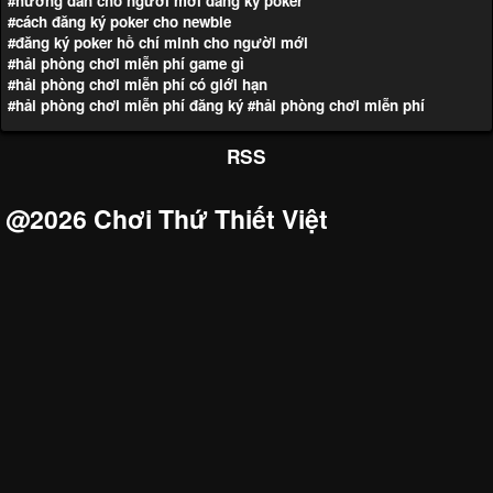
#hướng dẫn cho người mới đăng ký poker
#cách đăng ký poker cho newbie
#đăng ký poker hồ chí minh cho người mới
#hải phòng chơi miễn phí game gì
#hải phòng chơi miễn phí có giới hạn
#hải phòng chơi miễn phí đăng ký
#hải phòng chơi miễn phí
RSS
@2026 Chơi Thứ Thiết Việt