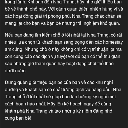
trong lành. Khi bạn đến Nha Trang, hãy nhớ giới thiệu bạn
bè về thành phố này. Với cảnh quan thiên nhiên hùng vĩ và
các hoạt động giải trí phong phú, Nha Trang chắc chắn sẽ
mang lại cho bạn và bạn bè những trải nghiệm khó quên.
Nếu bạn đang tìm kiếm chỗ ở tốt nhất tại Nha Trang, có rất
nhiều lựa chọn từ khách sạn sang trọng đến các homestay
ấm cúng. Những chỗ ở này không chỉ có vị trí thuận lợi mà
còn cung cấp các dịch vụ tuyệt vời để bạn có thể thư giãn
sau những giờ tham quan hay hoạt động chơi thể thao
dưới nước.
Đừng quên giới thiệu bạn bè của bạn về các khu nghỉ
dưỡng và khách sạn có chất lượng dịch vụ hàng đầu. Nha
Trang chỗ ở tốt nhất sẽ giúp bạn tận hưởng kỳ nghỉ một
cách hoàn hảo nhất. Hãy lên kế hoạch ngay để cùng
khám phá Nha Trang và tạo những kỷ niệm đáng nhớ
cùng bạn bè!